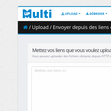
UPLOAD
DÉBRIDER
/ Upload / Envoyer depuis des liens 
Mettez vos liens que vous voulez uplo
Vous pouvez uploader des fichiers distants depuis HTTP 