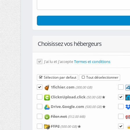
Choisissez vos hébergeurs
J'ai lu et j'accepte
Termes et conditions
Sélection par defaut
Tout déselectionner
1fichier.com
(300.00 GB)
ClicknUpload.click
(50.00 GB)
Drive.Google.com
(500.00 GB)
Filer.net
(512.00 MB)
FTP2
(500.00 GB)