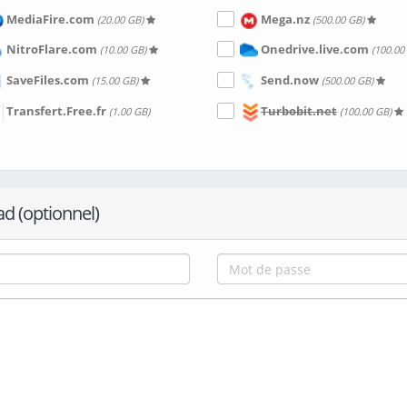
MediaFire.com
Mega.nz
(20.00 GB)
(500.00 GB)
NitroFlare.com
Onedrive.live.com
(10.00 GB)
(100.00
SaveFiles.com
Send.now
(15.00 GB)
(500.00 GB)
Transfert.Free.fr
Turbobit.net
(1.00 GB)
(100.00 GB)
ad (optionnel)