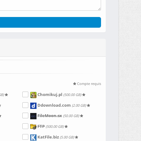
Compte requis
Chomikuj.pl
GB)
(500.00 GB)
Ddownload.com
(2.00 GB)
FileMoon.sx
(50.00 GB)
FTP
(500.00 GB)
KatFile.biz
(5.00 GB)