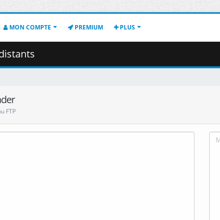
MON COMPTE
PREMIUM
PLUS
distants
ader
ou FTP