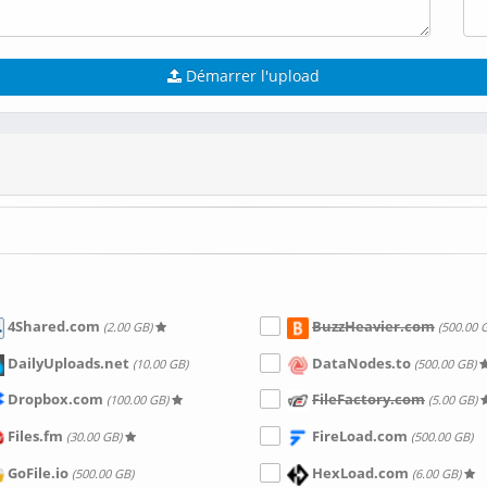
Démarrer l'upload
4Shared.com
BuzzHeavier.com
(2.00 GB)
(500.00 
DailyUploads.net
DataNodes.to
(10.00 GB)
(500.00 GB)
Dropbox.com
FileFactory.com
(100.00 GB)
(5.00 GB)
Files.fm
FireLoad.com
(30.00 GB)
(500.00 GB)
GoFile.io
HexLoad.com
(500.00 GB)
(6.00 GB)