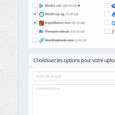
Media.cm
(500.00 GB)
MixDrop.ag
(10.00 GB)
RapidGator.net
(80.00 GB)
Theuser.cloud
(500.00 GB)
WorkUpload.com
(2.00 GB)
Choisissez les options pour votre uplo