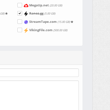
MegaUp.net
(20.00 GB)
Ranoz.gg
 GB)
(5.00 GB)
StreamTape.com
(15.00 GB)
VikingFile.com
(500.00 GB)