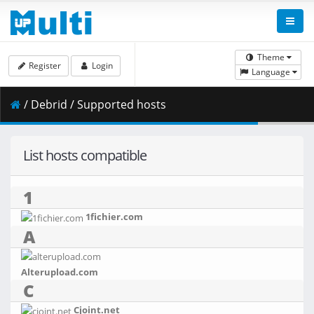
Theme
Register
Login
Language
/ Debrid / Supported hosts
List hosts compatible
1
1fichier.com
A
Alterupload.com
C
Cjoint.net