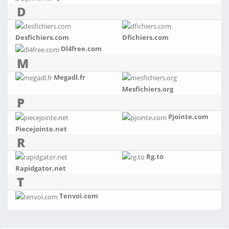
D
Desfichiers.com
Dfichiers.com
Dl4free.com
M
Megadl.fr
Mesfichiers.org
P
Pjointe.com
Piecejointe.net
R
Rg.to
Rapidgator.net
T
Tenvoi.com